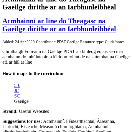
Gaeilge dírithe ar an Iarbhunleibhéal
Acmhainní ar líne do Theagasc na
Gaeilge dírithe ar an Iarbhunleibhéal
Added: 24 Apr 2020
Contributor: PDST Gaeilge
Resource type: Guide/notes
Chruthaigh Foireann na Gaeilge PDST an bhileog eolais seo mar
acmhainn do mhúinteoirí a léiríonn roinnt de na suíomhanna Gaeilge
atá ar fáil ar líne
How it maps to the curriculum
5-6
JC
SC
Gaeilge
Strand:
Useful Websites
Suggestions for use:
Acmhainní, Féidearthachtaí, Áiseanna,
Litríocht, Éisteacht, Measúnú chun foghlama, Acmhainní
idirghníomhaíocht, Gramadach, Foclóir, Canúintí, Scoilnet,