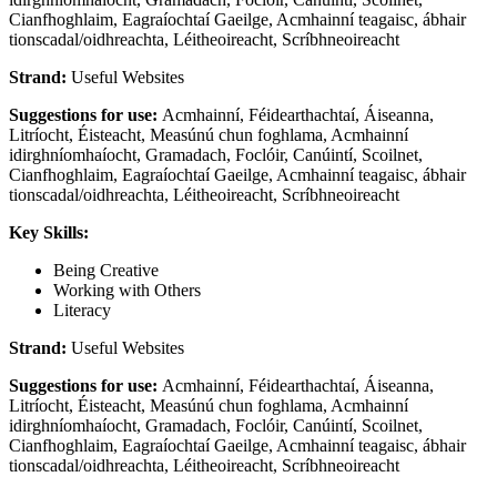
Cianfhoghlaim, Eagraíochtaí Gaeilge, Acmhainní teagaisc, ábhair
tionscadal/oidhreachta, Léitheoireacht, Scríbhneoireacht
Strand:
Useful Websites
Suggestions for use:
Acmhainní, Féidearthachtaí, Áiseanna,
Litríocht, Éisteacht, Measúnú chun foghlama, Acmhainní
idirghníomhaíocht, Gramadach, Foclóir, Canúintí, Scoilnet,
Cianfhoghlaim, Eagraíochtaí Gaeilge, Acmhainní teagaisc, ábhair
tionscadal/oidhreachta, Léitheoireacht, Scríbhneoireacht
Key Skills:
Being Creative
Working with Others
Literacy
Strand:
Useful Websites
Suggestions for use:
Acmhainní, Féidearthachtaí, Áiseanna,
Litríocht, Éisteacht, Measúnú chun foghlama, Acmhainní
idirghníomhaíocht, Gramadach, Foclóir, Canúintí, Scoilnet,
Cianfhoghlaim, Eagraíochtaí Gaeilge, Acmhainní teagaisc, ábhair
tionscadal/oidhreachta, Léitheoireacht, Scríbhneoireacht