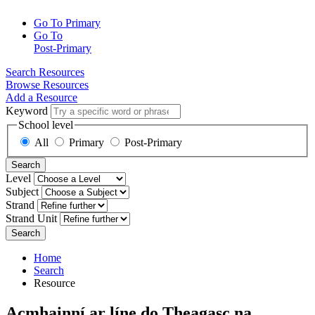
Go To Primary
Go To
Post-Primary
Search Resources
Browse Resources
Add a Resource
Keyword
School level
All
Primary
Post-Primary
Search
Level
Subject
Strand
Strand Unit
Search
Home
Search
Resource
Acmhainní ar líne do Theagasc na