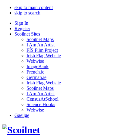
skip to main content
skip to search
Sign In
Register
Scoilnet Sites
Scoilnet Maps
I Am An Artist
FÍS Film Project
Irish Flag Website
Webwise
ImageBank
French.ie
German.ie
Irish Flag Website
Scoilnet Maps
I Am An Artist
CensusAtSchool
Science Hooks
Webwise
Gaeilge