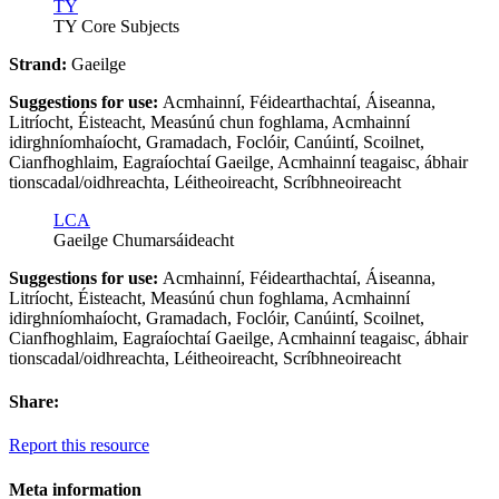
TY
TY Core Subjects
Strand:
Gaeilge
Suggestions for use:
Acmhainní, Féidearthachtaí, Áiseanna,
Litríocht, Éisteacht, Measúnú chun foghlama, Acmhainní
idirghníomhaíocht, Gramadach, Foclóir, Canúintí, Scoilnet,
Cianfhoghlaim, Eagraíochtaí Gaeilge, Acmhainní teagaisc, ábhair
tionscadal/oidhreachta, Léitheoireacht, Scríbhneoireacht
LCA
Gaeilge Chumarsáideacht
Suggestions for use:
Acmhainní, Féidearthachtaí, Áiseanna,
Litríocht, Éisteacht, Measúnú chun foghlama, Acmhainní
idirghníomhaíocht, Gramadach, Foclóir, Canúintí, Scoilnet,
Cianfhoghlaim, Eagraíochtaí Gaeilge, Acmhainní teagaisc, ábhair
tionscadal/oidhreachta, Léitheoireacht, Scríbhneoireacht
Share:
Report this resource
Meta information